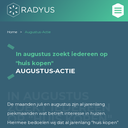
Home
Augustus-Actie
In augustus zoekt iedereen op
"huis kopen"
AUGUSTUS-ACTIE
IN AUGUSTUS
ZOEKT IEDEREEN
De maanden juli en augustus zijn al jarenlang
piekmaanden wat betreft interesse in huizen.
OP "HUIS KOPEN"
Hiermee bedoelen wij dat al jarenlang “huis kopen”