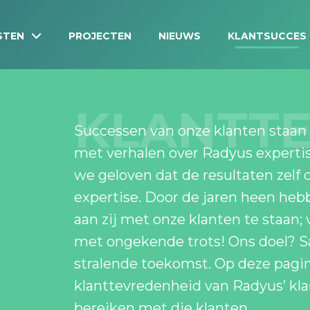
STEN
PROJECTEN
NIEUWS
KLANTSUCCES
KLANTT
Successen van onze klanten staan 
met verhalen over Radyus expertis
we geloven dat de resultaten zelf 
expertise. Door de jaren heen heb
aan zij met onze klanten te staan; 
met ongekende trots! Ons doel? 
stralende toekomst. Op deze pagin
klanttevredenheid van Radyus’ kl
bereiken met die klanten.