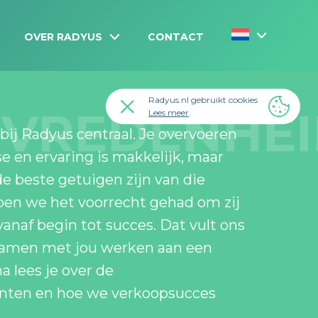
OVER RADYUS
CONTACT
Radyus.nl gebruikt cookies
EVREDENHE
Lees meer
.
bij Radyus centraal. Je overvoeren
e en ervaring is makkelijk, maar
de beste getuigen zijn van die
ben we het voorrecht gehad om zij
vanaf begin tot succes. Dat vult ons
Samen met jou werken aan een
a lees je over de
anten en hoe we verkoopsucces