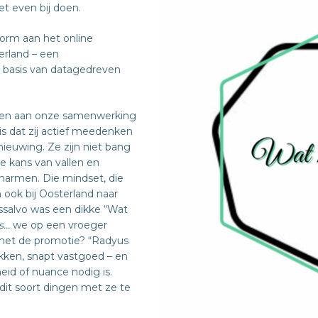
iet even bij doen.
orm aan het online
erland – een
basis van datagedreven
nden aan onze samenwerking
s dat zij actief meedenken
nieuwing. Ze zijn niet bang
e kans van vallen en
armen. Die mindset, die
ook bij Oosterland naar
ssalvo was een dikke “Wat
s…
we op een vroeger
met de promotie? “Radyus
kken, snapt vastgoed – en
id of nuance nodig is.
it soort dingen met ze te