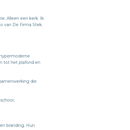
e. Alleen een kerk. Ik
go van De Firma Stek.
en hypermoderne
n tot het plafond en
 samenwerking die
rschoor,
 en branding. Hun