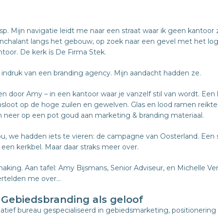
 Mijn navigatie leidt me naar een straat waar ik geen kantoor zi
onchalant langs het gebouw, op zoek naar een gevel met het lo
kantoor. De kerk ís De Firma Stek.
e indruk van een branding agency. Mijn aandacht hadden ze.
n door Amy – in een kantoor waar je vanzelf stil van wordt. E
ansloot op de hoge zuilen en gewelven. Glas en lood ramen reikte
neer op een pot goud aan marketing & branding materiaal.
u, we hadden iets te vieren: de campagne van Oosterland. Een
p een kerkbel. Maar daar straks meer over.
aking. Aan tafel: Amy Bijsmans, Senior Adviseur, en Michelle Ve
vertelden me over…
 Gebiedsbranding als geloof
atief bureau gespecialiseerd in gebiedsmarketing, positionering