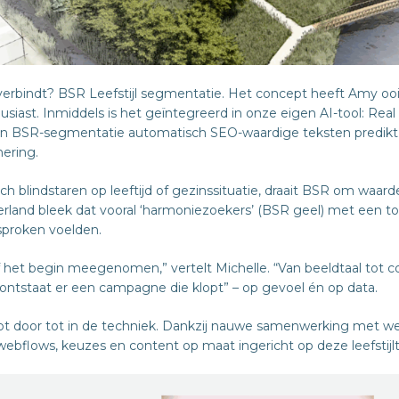
 verbindt? BSR Leefstijl segmentatie. Het concept heeft Amy oo
siast. Inmiddels is het geïntegreerd in onze eigen AI-tool: Rea
 van BSR-segmentatie automatisch SEO-waardige teksten predik
ering.
 blindstaren op leeftijd of gezinssituatie, draait BSR om waarde
erland bleek dat vooral ‘harmoniezoekers’ (BSR geel) met een to
sproken voelden.
f het begin meegenomen,” vertelt Michelle. “Van beeldtaal tot co
 ontstaat er een campagne die klopt” – op gevoel én op data.
pt door tot in de techniek. Dankzij nauwe samenwerking met w
ebflows, keuzes en content op maat ingericht op deze leefstijl