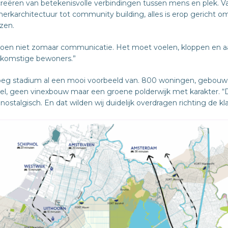
t creëren van betekenisvolle verbindingen tussen mens en plek. 
rkarchitectuur tot community building, alles is erop gericht om
azen.
 doen niet zomaar communicatie. Het moet voelen, kloppen en aa
ekomstige bewoners.”
roeg stadium al een mooi voorbeeld van. 800 woningen, gebouwd 
el, geen vinexbouw maar een groene polderwijk met karakter. “De
 nostalgisch. En dat wilden wij duidelijk overdragen richting de kla