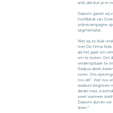
snel, dat kun je er n
Daarom gaven wij v
hoofdstuk van Oost
onlinecampagne op 
segmentatie.
Wat wij zo leuk vi
met De Firma Stek i
als het gaat om ver
om te testen. Om d
wederopstaan te om
Radyus deelt, kwam 
voren. Ons opening
nou als”.
Wat nou al
stadium beginnen 
denkt mee, is betro
weet wanneer snelhe
Daarom durven we d
doen.”