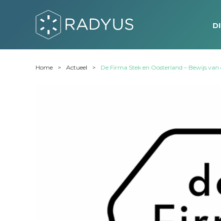
D
Home
Actueel
De Firma Stek en Oosterland – Bewijs va