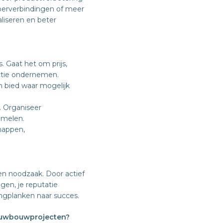
oerverbindingen of meer
liseren en beter
. Gaat het om prijs,
actie ondernemen.
n bied waar mogelijk
 Organiseer
amelen.
happen,
en noodzaak. Door actief
jgen, je reputatie
ingplanken naar succes.
nieuwbouwprojecten?