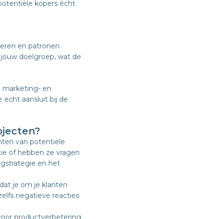
 potentiële kopers écht
yseren en patronen
 jouw doelgroep, wat de
e marketing- en
echt aansluit bij de
ojecten?
nten van potentiële
tie of hebben ze vragen
ngstrategie en het
dat je om je klanten
elfs negatieve reacties
oor productverbetering