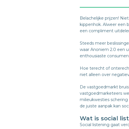
Belachelijke prijzen! N
kippenhok. Alweer een b
een compliment uitdele
Steeds meer beslissinge
waar Anoniem 2.0 een u
enthousiaste consument 
Hoe terecht of onterec
niet alleen over negati
De vastgoedmarkt bruist,
vastgoedmarketeers wete
milieukwesties schering 
de juiste aanpak kan soc
Wat is social li
Social listening gaat ve