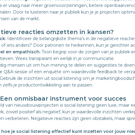
is er vraag naar meer groenvoorzieningen, betere openbaarverv
en. Door te luisteren naar je publiek kun je je projecten optima
sen van de markt.
tieve reacties omzetten in kansen?
ck:
Identificeer de belangrijkste thema’s in de negatieve reacties
 of iets anders? Door patronen te herkennen, kun je gerichter 
el en empathisch:
Toon begrip voor de zorgen van je publiek e
tieven. Wees transparant en eerlijk in je communicatie.
ig mensen uit om hun mening te delen en suggesties te doen.
ine Q&A-sessie of een enquête om waardevolle feedback te verz
Gebruik de inzichten uit social listening om je marketingboodsc
 zelfs je productontwikkeling aan te passen.
g: Een onmisbaar instrument voor succes
ld van nieuwbouwprojecten is social listening geen luxe, maar e
ek, zowel positief als negatief, kun je waardevolle inzichten verkri
en verbeteren. Negatieve reacties zijn geen obstakels, maar spr
 hoe je social listening effectief kunt inzetten voor jouw 