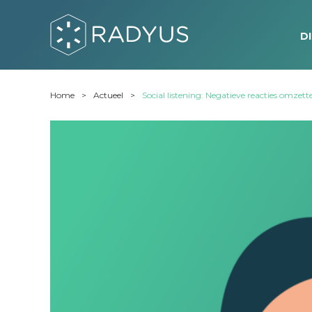
D
Home
Actueel
Social listening: Negatieve reacties omzet