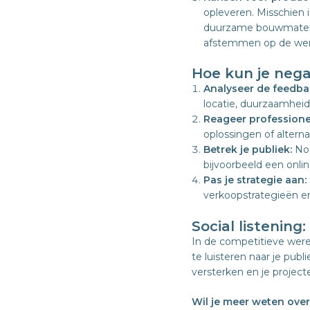
opleveren. Misschien 
duurzame bouwmaterial
afstemmen op de wen
Hoe kun je nega
Analyseer de feedba
locatie, duurzaamheid
Reageer professione
oplossingen of alterna
Betrek je publiek:
Nod
bijvoorbeeld een onl
Pas je strategie aan:
verkoopstrategieën en
Social listenin
In de competitieve were
te luisteren naar je publi
versterken en je project
Wil je meer weten over