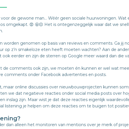
iet voor de gewone man… Wéér geen sociale huurwoningen. Wat 
os omgekapt. 😡 🤬☹️ Het is ontegenzeggelijk waar dat we snell
n.
n worden genomen op basis van reviews en comments. Ga jij nog
ur op z’n smakeloze eten heeft moeten wachten? Aan de ander
ook eerder en zijn de sterren op Google meer waard dan die va
ht de comments ook zijn, we moeten én kunnen er wel wat mee
eve comments onder Facebook advertenties en posts.
 maar online discussies over nieuwbouwprojecten kunnen soms beh
n we dat negatieve reacties onder social media posts over hoge 
en inslag zijn. Maar wist je dat deze reacties eigenlijk waardevo
ial listening je helpen om deze reacties om te buigen tot positie
stening?
rder dan alleen het monitoren van mentions over je merk of projec