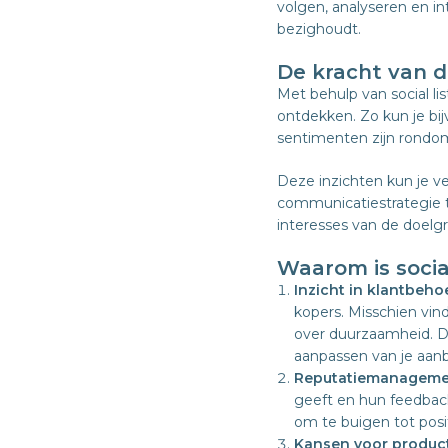
volgen, analyseren en in
bezighoudt.
De kracht van 
Met behulp van social li
ontdekken. Zo kun je bi
sentimenten zijn rond
Deze inzichten kun je v
communicatiestrategie te
interesses van de doelg
Waarom is socia
Inzicht in klantbeho
kopers. Misschien vin
over duurzaamheid. De
aanpassen van je aan
Reputatiemanageme
geeft en hun feedback
om te buigen tot posi
Kansen voor product