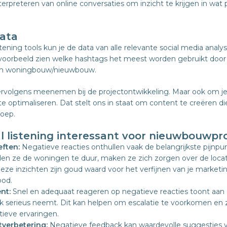
terpreteren van online conversaties om inzicht te krijgen in wat
data
stening tools kun je de data van alle relevante social media anal
jvoorbeeld zien welke hashtags het meest worden gebruikt door
om woningbouw/nieuwbouw.
ervolgens meenemen bij de projectontwikkeling. Maar ook om j
 optimaliseren. Dat stelt ons in staat om content te creëren die 
roep.
l listening interessant voor nieuwbouwpr
eften:
Negatieve reacties onthullen vaak de belangrijkste pijnpu
den ze de woningen te duur, maken ze zich zorgen over de loca
ze inzichten zijn goud waard voor het verfijnen van je marketi
bod.
nt:
Snel en adequaat reageren op negatieve reacties toont aan 
 serieus neemt. Dit kan helpen om escalatie te voorkomen en z
tieve ervaringen.
verbetering:
Negatieve feedback kan waardevolle suggesties v