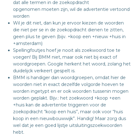
dat alle termen in de zoekopdracht
opgenomen moeten zijn, wil de advertentie vertoond
worden
Wil je dit niet, dan kun je ervoor kiezen de woorden
die niet per se in de zoekopdracht dienen te zitten,
geen plus te geven (bijv. +koop een +nieuw +huis in
+amsterdam)
Spellingfoutjes hoef je nooit als zoekwoord toe te
voegen! Bij BMM niet, maar ook niet bij exact of
woordgroepen. Google herkent het woord, zolang het
duidelijck verkeert gespelt is.
BMM is handiger dan woordgroepen, omdat hier de
woorden niet in exact dezelfde volgorde hoeven te
worden ingetypt en er ook woorden tussenin mogen
worden geplakt. Bijv.: het zoekwoord +koop +een
+huis kan de advertentie triggeren voor de
zoekopdracht “koop een huis”, maar ook voor “huis
koop in een nieuwbouwwijk”. Handig! Maar zorg dus
wel dat je een goed lijstje uitsluitingszoekwoorden
hebt.