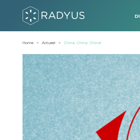
D
Home
Actueel
China, China, China!