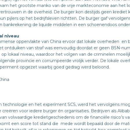
kwam het grootste manko van de vrije markteconomie aan het lich
ertrouwen in de overheid. De burger kon destijds geen krediet kr
n pijlers op het bedrijfsleven richtten. De burger gaf vervolgen
 bankrekening de liquide middelen in een schoenendoos onder 
al niveau
mense oppervlakte van China ervoor dat lokale overheden en bu
t ontduiken van straf was eenvoudig doordat er geen BSN-num
 op lokaal niveau, waardoor het volgen van de criminelen moeili
lgende provincie en corrumpeerde vrolijk verder. De lokale over
xperiment opgezet waarbij goed gedrag werd beloond.
technologie en het experiment SCS, werd het vervolgens moge
reëren voor iedere burger én organisaties. Bedrijven als Aliba
an volwaardige kredietgeschiedenis om de financiële risico’s v
j komt een score tot stand die mede wordt bepaald door de m