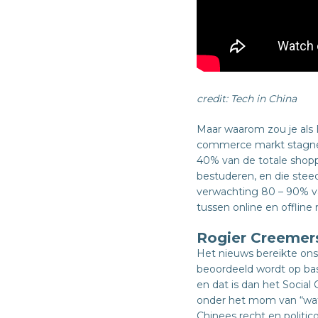
credit: Tech in China
Maar waarom zou je als 
commerce markt stagneer
40% van de totale shop
bestuderen, en die ste
verwachting 80 – 90% va
tussen online en offline 
Rogier Creemers
Het nieuws bereikte ons
beoordeeld wordt op basi
en dat is dan het Social
onder het mom van “wat
Chinees recht en politico