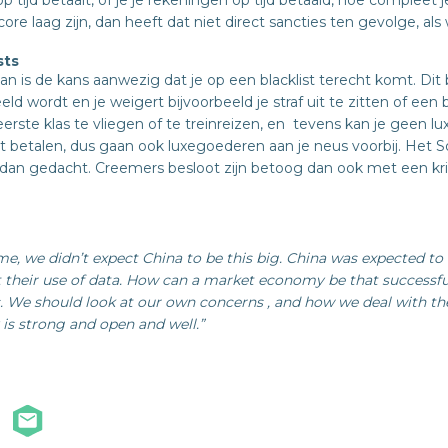
 tijd betaalt, of je je rekeningen op tijd betaald, hoe compleet je 
core laag zijn, dan heeft dat niet direct sancties ten gevolge, al
sts
an is de kans aanwezig dat je op een blacklist terecht komt. Dit
d wordt en je weigert bijvoorbeeld je straf uit te zitten of een 
rste klas te vliegen of te treinreizen, en tevens kan je geen lu
 betalen, dus gaan ook luxegoederen aan je neus voorbij. Het So
dan gedacht. Creemers besloot zijn betoog dan ook met een krit
ime, we didn’t expect China to be this big. China was expected to
 their use of data. How can a market economy be that successfu
. We should look at our own concerns
, and how we deal with t
 is strong and open and well.”