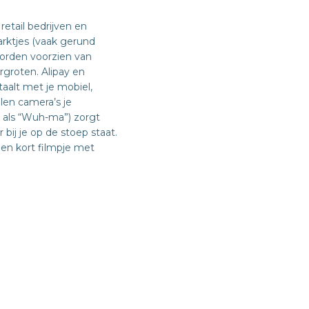
etail bedrijven en
arktjes (vaak gerund
orden voorzien van
rgroten. Alipay en
aalt met je mobiel,
len camera’s je
 als “Wuh-ma”) zorgt
 bij je op de stoep staat.
en kort filmpje met