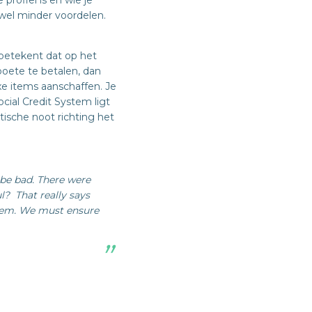
profiel is en wie je
s wel minder voordelen.
 betekent dat op het
boete te betalen, dan
xe items aanschaffen. Je
cial Credit System ligt
ische noot richting het
 be bad. There were
l?
That really says
hem. We must ensure