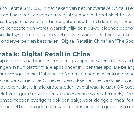
e
e 49
editie SMC050 in het teken van het innovatieve China. Hier 
rend naar hen: Ze kopiëren van alles, doen dat met slechte kwal
ar burgers nauwlettend in de gaten houdt. Toch loopt zij steeds
we concepten en wordt waarschijnlijk de nieuwe leidende econo
e kredietsysteem berust op veel misverstanden. De twee spreker
nderwerpen en bespraken “Digital Retail in China” en “The Soci
atalk: Digital Retail in China
j op onze smartphones een dertigtal apps die allemaal iets and
gen in hun platform alle apps onder in 1 centrale app. De belangr
alingsmogelijkheid. Dat staat in Nederland nog in haar kindersc
etzelfde kunnen. De Chinezen beschikken echter vaak niet over
it betekent dat je in alle grote steden, overal waar je gaat QR c
eldt voor grote retail ketens,
convencience stores
,
tempels,
stre
emde hebben overigens ook een bakje voor kleingeld, maar feit is
n mobiel betalen gebruik maakt en dus praktisch geen cash me