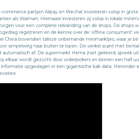
ommerce partijen Alipay en Wechat investeren volop in grote r
ten als Walmart. Hiernaast investeren zij volop in lokale minim
zorgen voor een complete rebranding van de shops. De shops w
gedrag registreren en de kennis over de ‘offline consument’ ve
 China bovendien talloze onbemande minimarktjes, waar je bet
oor simpelweg naar buiten te lopen. De winkel scant met tiental
automatisch af. De supermarkt Hema (niet gelieerd, spreek uit
t bij elkaar wordt gezocht door orderpickers en binnen een half uur
nformatie opgeslagen in een gigantische bak data. Hieronder e
ovaties: