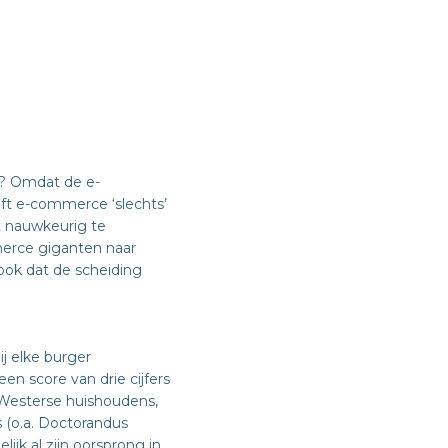
g? Omdat de e-
eft e-commerce ‘slechts’
t nauwkeurig te
merce giganten naar
ook dat de scheiding
j elke burger
en score van drie cijfers
e Westerse huishoudens,
(o.a. Doctorandus
ijk al zijn oorsprong in