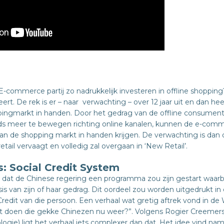
E-commerce partij zo nadrukkelijk investeren in offline shoppin
t. De rek is er – naar verwachting – over 12 jaar uit en dan he
pingmarkt in handen. Door het gedrag van de offline consumen
eds meer te bewegen richting online kanalen, kunnen de e-com
n de shopping markt in handen krijgen. De verwachting is dan 
retail vervaagt en volledig zal overgaan in ‘New Retail’.
: Social Credit System
 dat de Chinese regering een programma zou zijn gestart waarbi
s van zijn of haar gedrag. Dit oordeel zou worden uitgedrukt in e
 Credit van die persoon. Een verhaal wat gretig aftrek vond in d
 doen die gekke Chinezen nu weer?”. Volgens Rogier Creemers 
logie) ligt het verhaal iets complexer dan dat. Het idee vind namel