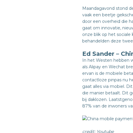
Maandagavond stond d
vaak een beetje geksche
door een overheid die ha
gaat om innovatie, nieu
onze blik op het social
behandelden deze twee o
Ed Sander – Chin
In het Westen hebben wi
als Alipay en Wechat bren
ervan is de mobiele bet
contactloze pinpas nu h
gaat alles via mobiel. D
die manier betaalt. Dit g
bij daklozen. Laatstgeno
87% van de inwoners va
credit: Youtube