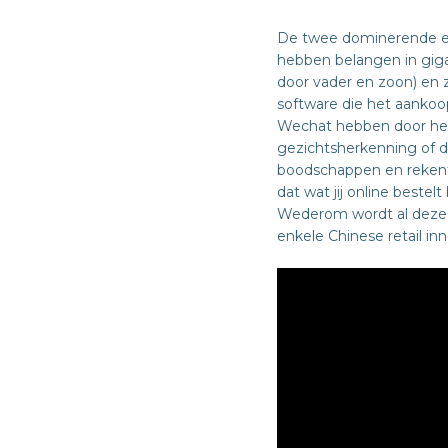
De twee dominerende e-c
hebben belangen in gigan
door vader en zoon) en 
software die het aankoop
Wechat hebben door heel
gezichtsherkenning of d
boodschappen en rekent 
dat wat jij online bestel
Wederom wordt al deze i
enkele Chinese retail inn