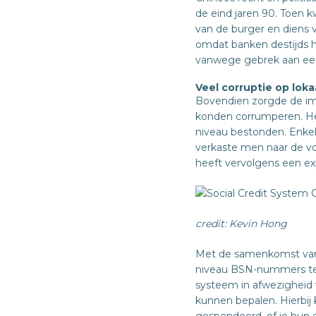
de eind jaren 90. Toen 
van de burger en diens v
omdat banken destijds hu
vanwege gebrek aan een
Veel corruptie op loka
Bovendien zorgde de im
konden corrumperen. He
niveau bestonden. Enkel
verkaste men naar de vo
heeft vervolgens een e
credit: Kevin Hong
Met de samenkomst van 
niveau BSN-nummers te c
systeem in afwezigheid v
kunnen bepalen. Hierbi