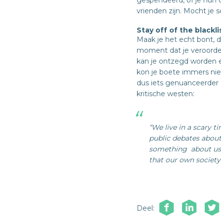
gespendeerd, of je hun op
vrienden zijn. Mocht je s
Stay off of the blackli
Maak je het echt bont, d
moment dat je veroordeel
kan je ontzegd worden ee
kon je boete immers niet
dus iets genuanceerder 
kritische westen:
“We live in a scary t
public debates about
something
about us
that our own society
Deel: