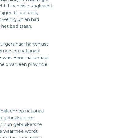
t: Financiële slagkracht
ijgen bij de bank,
s weinig uit en had
het bed staan.
rgers naar hartenlust
mers op nationaal
jk was. Eenmaal betrapt
heid van een provincie
lijk om op nationaal
ba gebruiken het
an hun gebruikers te
ate waarmee wordt