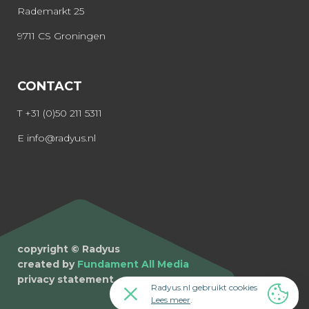
Rademarkt 25
9711 CS Groningen
CONTACT
T
+31 (0)50 211 5311
E
info@radyus.nl
copyright © Radyus
created by
Fundament All Media
privacy statement
Radyus.nl gebruikt cookies
Lees meer
.