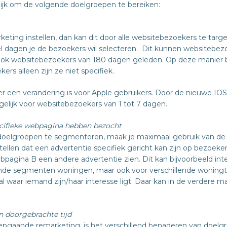
elijk om de volgende doelgroepen te bereiken:
keting instellen, dan kan dit door alle websitebezoekers te targ
eel dagen je de bezoekers wil selecteren. Dit kunnen websitebe
ook websitebezoekers van 180 dagen geleden. Op deze manier be
rs alleen zijn ze niet specifiek.
s er een verandering is voor Apple gebruikers. Door de nieuwe IOS 
lijk voor websitebezoekers van 1 tot 7 dagen.
ecifieke webpagina hebben bezocht
doelgroepen te segmenteren, maak je maximaal gebruik van de 
ellen dat een advertentie specifiek gericht kan zijn op bezoeke
bpagina B een andere advertentie zien. Dit kan bijvoorbeeld inte
ende segmenten woningen, maar ook voor verschillende woningt
 waar iemand zijn/haar interesse ligt. Daar kan in de verdere m
n doorgebrachte tijd
pgaande remarketing, is het verschillend benaderen van doelgr