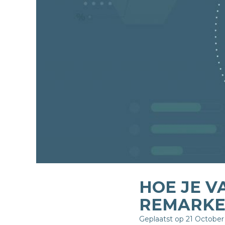
HOE JE V
REMARKE
Geplaatst op 21 October