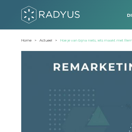
D
Home
Actueel
Hoe je van bijna niets, iets maakt met Re