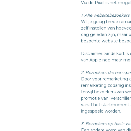
Via de Pixel is het mog
1. Alle websitebezoekers
Wil je graag brede remar
zelf instellen van hoev
dag geleden zijn, maar 
bezochte website bezoeke
Disclaimer: Sinds kort i
van Apple nog maar moge
2. Bezoekers die een sp
Door voor remarketing 
remarketing zodanig inst
terwijl bezoekers van we
promotie van verschill
vanaf het startmoment al
ingespeeld worden.
3. Bezoekers op basis va
Een andere vorm van die