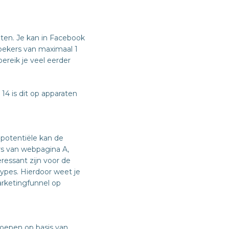
eten. Je kan in Facebook
zoekers van maximaal 1
reik je veel eerder
14 is dit op apparaten
potentiële kan de
rs van webpagina A,
ressant zijn voor de
ypes. Hierdoor weet je
arketingfunnel op
oepen op basis van