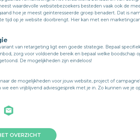
meest waardevolle websitebezoekers besteden vaak ook de mees
gaand hoe je meest geïnteresseerde groep benadert. Dat is nam
e tijd op je website doorbrengt. Hier kan met een marketingc
gie
variant van retargeting ligt een goede strategie. Bepaal specifie
nbod, zorg voor voldoende bereik en bepaal welke boodschap
etoond. De mogelijkheden zijn eindeloos!
naar de mogelijkheden voor jouw website, project of campagn
 we een vrijblijvend adviesgesprek met je in. Zo kunnen we je 
HET OVERZICHT