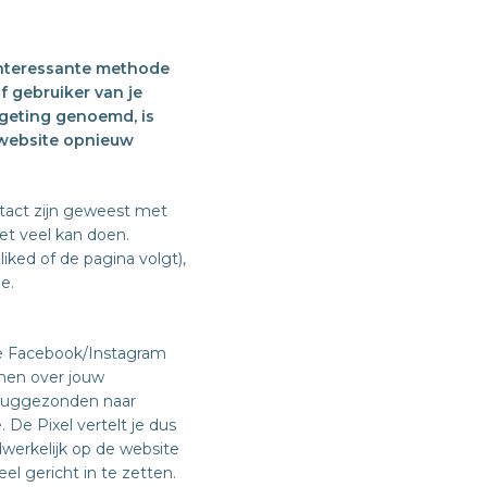
 interessante methode
f gebruiker van je
rgeting genoemd, is
 website opnieuw
ntact zijn geweest met
iet veel kan doen.
iked of de pagina volgt),
e.
de Facebook/Instagram
omen over jouw
eruggezonden naar
e Pixel vertelt je dus
werkelijk op de website
el gericht in te zetten.