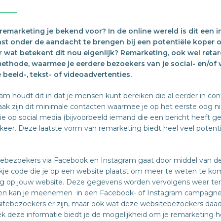
remarketing je bekend voor? In de online wereld is dit een
st onder de aandacht te brengen bij een potentiële koper o
r wat betekent dit nou eigenlijk? Remarketing, ook wel reta
ethode, waarmee je eerdere bezoekers van je social- en/of
beeld-, tekst- of videoadvertenties.
m houdt dit in dat je mensen kunt bereiken die al eerder in co
 Vaak zijn dit minimale contacten waarmee je op het eerste oog n
tie op social media (bijvoorbeeld iemand die een bericht heeft gel
keer. Deze laatste vorm van remarketing biedt heel veel potenti
tebezoekers via Facebook en Instagram gaat door middel van 
stukje code die je op een website plaatst om meer te weten te k
g op jouw website. Deze gegevens worden vervolgens weer t
en kan je meenemen in een Facebook- of Instagram campagne. D
sitebezoekers er zijn, maar ook wat deze websitebezoekers daad
 deze informatie biedt je de mogelijkheid om je remarketing he