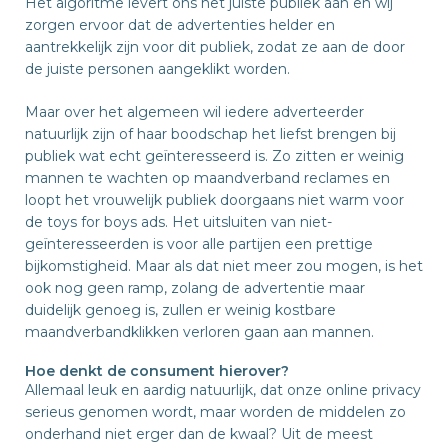
Het algoritme levert ons het juiste publiek aan en wij
zorgen ervoor dat de advertenties helder en
aantrekkelijk zijn voor dit publiek, zodat ze aan de door
de juiste personen aangeklikt worden.
Maar over het algemeen wil iedere adverteerder
natuurlijk zijn of haar boodschap het liefst brengen bij
publiek wat echt geïnteresseerd is. Zo zitten er weinig
mannen te wachten op maandverband reclames en
loopt het vrouwelijk publiek doorgaans niet warm voor
de toys for boys ads. Het uitsluiten van niet-
geïnteresseerden is voor alle partijen een prettige
bijkomstigheid. Maar als dat niet meer zou mogen, is het
ook nog geen ramp, zolang de advertentie maar
duidelijk genoeg is, zullen er weinig kostbare
maandverbandklikken verloren gaan aan mannen.
Hoe denkt de consument hierover?
Allemaal leuk en aardig natuurlijk, dat onze online privacy
serieus genomen wordt, maar worden de middelen zo
onderhand niet erger dan de kwaal? Uit de meest