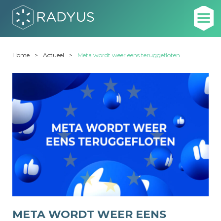
Home
Actueel
Meta wordt weer eens teruggefloten
META WORDT WEER EENS