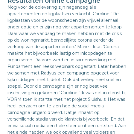
Resultaten online campagne
Nog voor de oplevering zijn nagenoeg alle
appartementen en ligplaatsen verkocht. Caroline: ‘De
ligplaatsen voor de woonschepen zijn vrijwel allemaal
onder optie en er zijn nog vier appartementen te koop.
Daar waar we vandaag te maken hebben met de crisis
op de woningmarkt, bemoeilijkte corona eerder de
verkoop van de appartementen.’ Marie-Fleur: ‘Corona
maakte het bijvoorbeeld lastig om inloopdagen te
organiseren. Daarom werd er in samenwerking met
Fundament een reeks webinars opgestart. Later hebben
we samen met Radyus een campagne opgezet voor
kijkmiddagen met tijdslot. Ook dat verliep heel snel en
soepel. Door die campagne zijn er nog best veel
inschrijvingen gekomen.’ Caroline: ‘Ik was net in dienst bij
VORM toen ik startte met het project Sluishuis. Het was
heel leerzaam om te zien hoe de social media
campagne uitgerold werd. Dat je inhaakt op
verschillende stadia van de klantreis bijvoorbeeld. En dat
er via social media een hele sfeer omheen ontstond. Aan
het einde hadden we ook opvallend veel volgers en