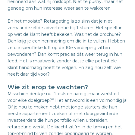
herinnerd aan wat hij misloopt. Niet te pushy, maar net
genoeg om hun interesse weer aan te wakkeren.
En het mooiste? Retargeting is zo slim dat je niet
zomaar dezelfde advertentie blijft sturen. Het speelt in
op wat de klant heeft bekeken. Was het de brochure?
Dan krijg je een herinnering om die in te vullen. Hebben
ze die specifieke loft op de 10e verdieping zitten
bewonderen? Dan komt precies dát weer terug in hun
feed. Het is maatwerk, zonder dat je elke potentiële
klant handmatig hoeft te volgen. En zeg nou zelf, wie
heeft daar tijd voor?
Wie zit erop te wachten?
Misschien denk je nu: “Leuk en aardig, maar werkt dit
voor elke doelgroep?” Het antwoord is een volmondig ja!
Of je nou te maken hebt met jonge starters die hun
eerste appartement zoeken of met doorgewinterde
investeerders die hun portfolio willen uitbreiden,
retargeting werkt. De kracht zit ‘m in de timing en het
top-of-mind blijven zonder opdringerig te worden.