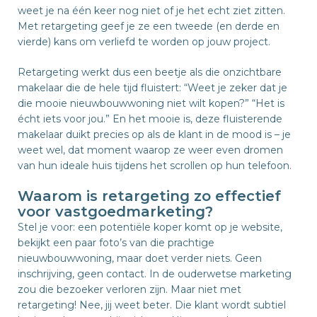
weet je na één keer nog niet of je het echt ziet zitten.
Met retargeting geef je ze een tweede (en derde en
vierde) kans om verliefd te worden op jouw project.
Retargeting werkt dus een beetje als die onzichtbare
makelaar die de hele tijd fluistert: “Weet je zeker dat je
die mooie nieuwbouwwoning niet wilt kopen?” “Het is
écht iets voor jou.” En het mooie is, deze fluisterende
makelaar duikt precies op als de klant in de mood is – je
weet wel, dat moment waarop ze weer even dromen
van hun ideale huis tijdens het scrollen op hun telefoon.
Waarom is retargeting zo effectief
voor vastgoedmarketing?
Stel je voor: een potentiële koper komt op je website,
bekijkt een paar foto’s van die prachtige
nieuwbouwwoning, maar doet verder niets. Geen
inschrijving, geen contact. In de ouderwetse marketing
zou die bezoeker verloren zijn. Maar niet met
retargeting! Nee, jij weet beter. Die klant wordt subtiel