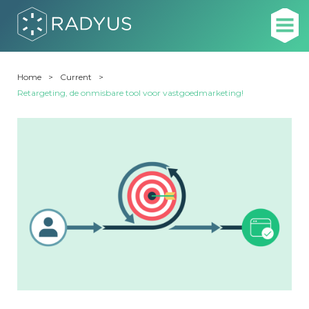
Home
Current
Retargeting, de onmisbare tool voor vastgoedmarketing!