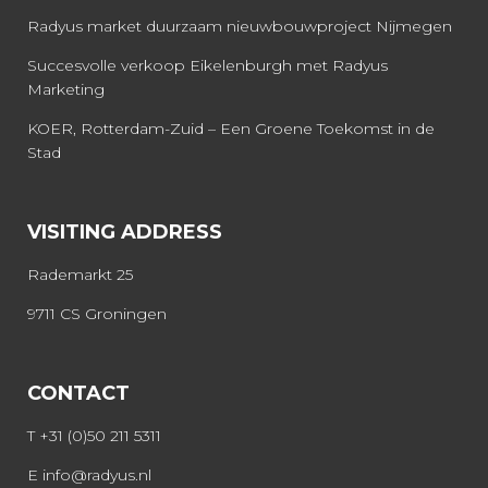
Radyus market duurzaam nieuwbouwproject Nijmegen
Succesvolle verkoop Eikelenburgh met Radyus
Marketing
KOER, Rotterdam-Zuid – Een Groene Toekomst in de
Stad
VISITING ADDRESS
Rademarkt 25
9711 CS Groningen
CONTACT
T
+31 (0)50 211 5311
E
info@radyus.nl