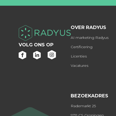
OVER RADYUS
AI marketing Radyus
VOLG ONS OP
Certificering
Licenties
Vacatures
BEZOEKADRES
Rademarkt 25
9711 CS Groningen