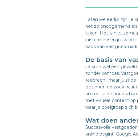
Laten we eerlijk zijn: j
net zo onopgemerkt als 
kijken. Het is niet zomaa
juiste mensen jouw proj
basis van vastgoedmarke
De basis van v
Je kunt wel een geweldig
zonder kompas. Vastgoed
‘iedereen’, maar juist op
gezinnen op zoek naar ee
om de juiste boodschap
met visuele content op 
waar je doelgroep zich b
Wat doen ander
Succesvolle vastgoedont
online begint. Google A