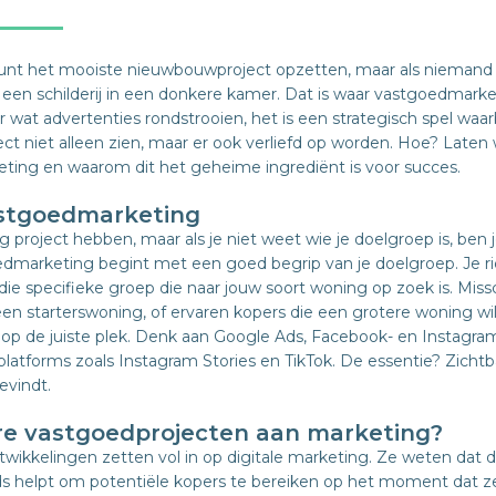
e kunt het mooiste nieuwbouwproject opzetten, maar als niemand e
een schilderij in een donkere kamer. Dat is waar vastgoedmar
r wat advertenties rondstrooien, het is een strategisch spel waarb
ect niet alleen zien, maar er ook verliefd op worden. Hoe? Late
ting en waarom dit het geheime ingrediënt is voor succes.
astgoedmarketing
 project hebben, maar als je niet weet wie je doelgroep is, ben j
marketing begint met een goed begrip van je doelgroep. Je ric
 die specifieke groep die naar jouw soort woning op zoek is. Miss
n starterswoning, of ervaren kopers die een grotere woning will
 op de juiste plek. Denk aan Google Ads, Facebook- en Instag
platforms zoals Instagram Stories en TikTok. De essentie? Zicht
evindt.
e vastgoedprojecten aan marketing?
wikkelingen zetten vol in op digitale marketing. Ze weten dat 
ds helpt om potentiële kopers te bereiken op het moment dat z