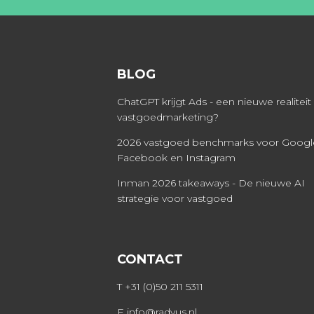
BLOG
ChatGPT krijgt Ads - een nieuwe realiteit
vastgoedmarketing?
2026 vastgoed benchmarks voor Googl
Facebook en Instagram
Inman 2026 takeaways - De nieuwe AI
strategie voor vastgoed
CONTACT
T
+31 (0)50 211 5311
E
info@radyus.nl