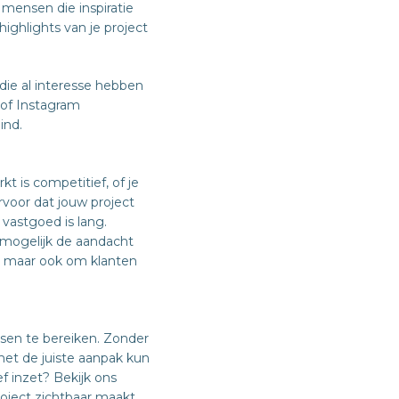
ensen die inspiratie
ighlights van je project
 die al interesse hebben
 of Instagram
ind.
 is competitief, of je
voor dat jouw project
j vastgoed is lang.
e mogelijk de aandacht
n, maar ook om klanten
nsen te bereiken. Zonder
 met de juiste aanpak kun
f inzet? Bekijk ons
roject zichtbaar maakt