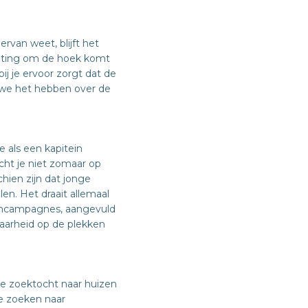
rvan weet, blijft het
keting om de hoek komt
ij je ervoor zorgt dat de
n we het hebben over de
e als een kapitein
ht je niet zomaar op
chien zijn dat jonge
en. Het draait allemaal
ramcampagnes, aangevuld
baarheid op de plekken
de zoektocht naar huizen
e zoeken naar