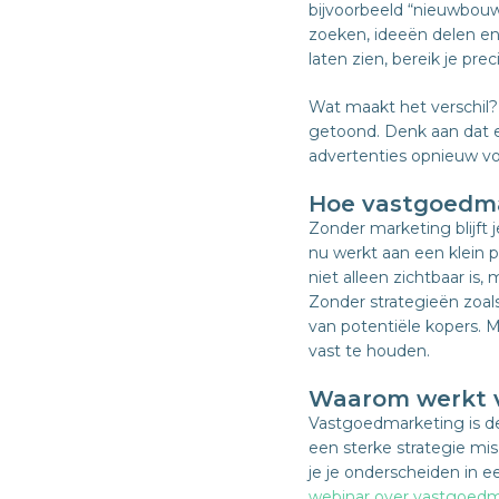
bijvoorbeeld “nieuwbou
zoeken, ideeën delen en 
laten zien, bereik je pre
Wat maakt het verschil? 
getoond. Denk aan dat e
advertenties opnieuw vo
Hoe vastgoedma
Zonder marketing blijft 
nu werkt aan een klein 
niet alleen zichtbaar is, 
Zonder strategieën zoals
van potentiële kopers. M
vast te houden.
Waarom werkt v
Vastgoedmarketing is de
een sterke strategie mis
je je onderscheiden in e
webinar over vastgoedm