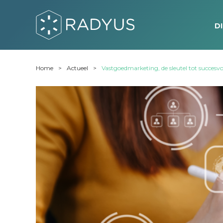
D
Home
Actueel
Vastgoedmarketing, de sleutel tot succesvo