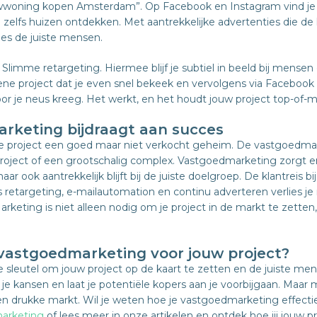
wwoning kopen Amsterdam”. Op Facebook en Instagram vind je m
zelfs huizen ontdekken. Met aantrekkelijke advertenties die de h
cies de juiste mensen.
Slimme retargeting. Hiermee blijf je subtiel in beeld bij mensen
ne project dat je even snel bekeek en vervolgens via Facebook
or je neus kreeg. Het werkt, en het houdt jouw project top-of-m
rketing bijdraagt aan succes
je project een goed maar niet verkocht geheim. De vastgoedmarkt
project of een grootschalig complex. Vastgoedmarketing zorgt er
maar ook aantrekkelijk blijft bij de juiste doelgroep. De klantreis bi
 retargeting, e-mailautomation en continu adverteren verlies j
arketing is niet alleen nodig om je project in de markt te zette
astgoedmarketing voor jouw project?
 sleutel om jouw project op de kaart te zetten en de juiste me
 je kansen en laat je potentiële kopers aan je voorbijgaan. Maar
en drukke markt. Wil je weten hoe je vastgoedmarketing effectie
arketing
of lees meer in onze artikelen en ontdek hoe jij jouw p