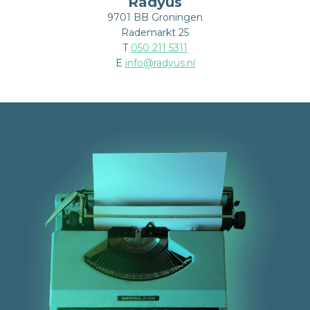
Radyus
9701 BB Groningen
Rademarkt 25
T
050 211 5311
E
info@radyus.nl