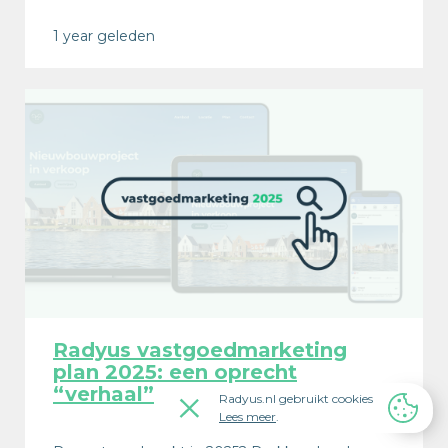
1 year geleden
Radyus vastgoedmarketing
plan 2025: een oprecht
“verhaal”
Radyus.nl gebruikt cookies
Lees meer
.