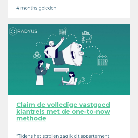
4 months geleden
Claim de volledige vastgoed
klantreis met de one-to-now
methode
“Tijdens het scrollen zag ik dit appartement.