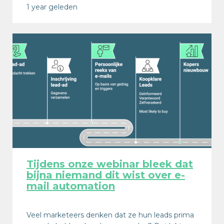
1 year geleden
Tijdens onze webinar bleek dat
bijna niemand dit wist over e-
mail automation
Veel marketeers denken dat ze hun leads prima