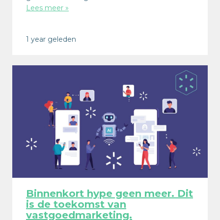
Lees meer »
1 year geleden
Binnenkort hype geen meer. Dit
is de toekomst van
vastgoedmarketing.