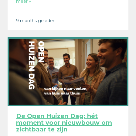
meer »
9 months geleden
De Open Huizen Dag: hét
moment voor nieuwbouw om
zichtbaar te zijn