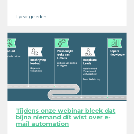
1 year geleden
Tijdens onze webinar bleek dat
bijna niemand dit wist over e-
mail automation