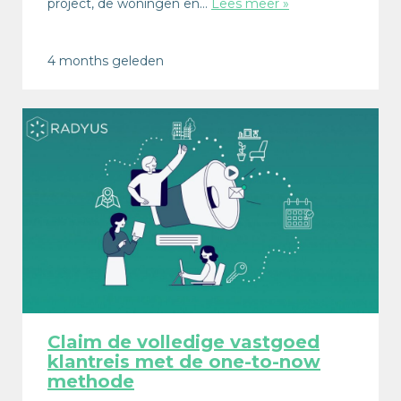
project, de woningen en…
Lees meer »
4 months geleden
Claim de volledige vastgoed
klantreis met de one-to-now
methode